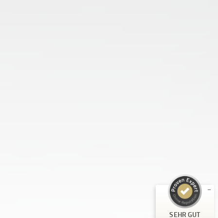
Kundenbewertungen und Erfahrungen zu
Physiopaedikum
SEHR GUT
%
100
Empfehlungen auf
ProvenExpert.com
5,00
/
5,00
5
62
Bewertungen auf
3
Bewertungen von
SEHR GUT
ProvenExpert.com
anderen Quellen